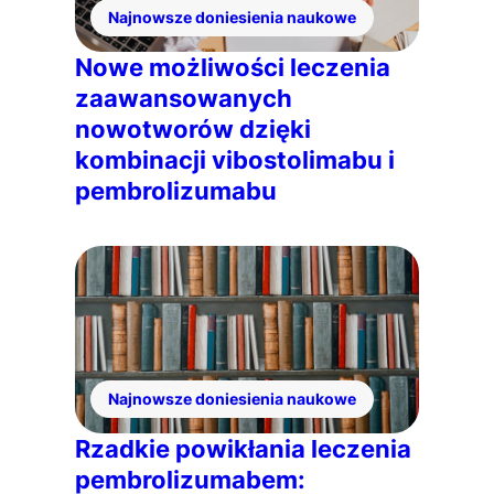
Najnowsze doniesienia naukowe
Nowe możliwości leczenia
zaawansowanych
nowotworów dzięki
kombinacji vibostolimabu i
pembrolizumabu
Najnowsze doniesienia naukowe
Rzadkie powikłania leczenia
pembrolizumabem: