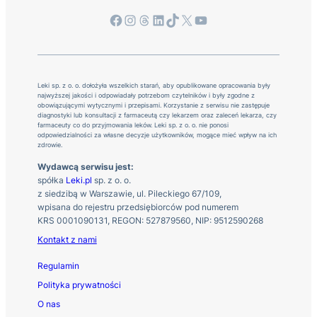
Facebook
Instagram
Threads
LinkedIn
TikTok
X
YouTube
Leki sp. z o. o. dołożyła wszelkich starań, aby opublikowane opracowania były
najwyższej jakości i odpowiadały potrzebom czytelników i były zgodne z
obowiązującymi wytycznymi i przepisami. Korzystanie z serwisu nie zastępuje
diagnostyki lub konsultacji z farmaceutą czy lekarzem oraz zaleceń lekarza, czy
farmaceuty co do przyjmowania leków. Leki sp. z o. o. nie ponosi
odpowiedzialności za własne decyzje użytkowników, mogące mieć wpływ na ich
zdrowie.
Wydawcą serwisu jest:
spółka
Leki.pl
sp. z o. o.
z siedzibą w Warszawie, ul. Pileckiego 67/109,
wpisana do rejestru przedsiębiorców pod numerem
KRS 0001090131, REGON: 527879560, NIP: 9512590268
Kontakt z nami
Regulamin
Polityka prywatności
O nas