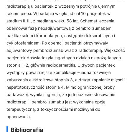
radioterapią u pacjentek z wczesnym potrójnie ujemnym
rakiem piersi. W badaniu wzięło udział 10 pacjentek w
stadium II-III, z medianą wieku 58 lat. Schemat leczenia
obejmował fazę neoadjuwantową z pembrolizumabem,
paklitakselem i karboplatyną, następnie doksorubicyną i
cyklofosfamidem. Po operacji pacjentki otrzymywały
adjuwantowy pembrolizumab wraz z radioterapią. Większość
pacjentek doświadczyła łagodnych działań niepożądanych
stopnia 1-2, głównie radiodermatitis. U dwóch pacjentek
wystąpiły poważniejsze komplikacje – jedna rozwinęła
zaburzenia elektrolitowe stopnia 3, a druga zapalenie mięśni i
hepatotoksyczność stopnia 4. Mimo ograniczonej próby
badawczej, wyniki sugerują, że jednoczesne stosowanie
radioterapii i pembrolizumabu jest wykonalną opcją
terapeutyczną, z toksycznościami możliwymi do
opanowania.
Bibliografia