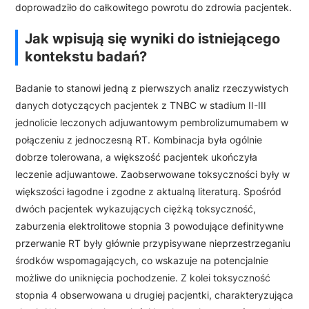
doprowadziło do całkowitego powrotu do zdrowia pacjentek.
Jak wpisują się wyniki do istniejącego
kontekstu badań?
Badanie to stanowi jedną z pierwszych analiz rzeczywistych
danych dotyczących pacjentek z TNBC w stadium II-III
jednolicie leczonych adjuwantowym pembrolizumumabem w
połączeniu z jednoczesną RT. Kombinacja była ogólnie
dobrze tolerowana, a większość pacjentek ukończyła
leczenie adjuwantowe. Zaobserwowane toksyczności były w
większości łagodne i zgodne z aktualną literaturą. Spośród
dwóch pacjentek wykazujących ciężką toksyczność,
zaburzenia elektrolitowe stopnia 3 powodujące definitywne
przerwanie RT były głównie przypisywane nieprzestrzeganiu
środków wspomagających, co wskazuje na potencjalnie
możliwe do uniknięcia pochodzenie. Z kolei toksyczność
stopnia 4 obserwowana u drugiej pacjentki, charakteryzująca