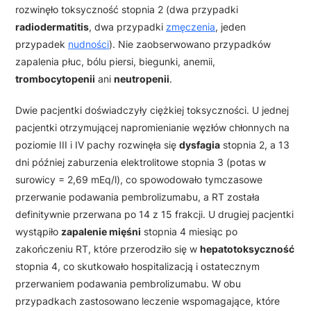
rozwinęło toksyczność stopnia 2 (dwa przypadki
radiodermatitis
, dwa przypadki
zmęczenia
, jeden
przypadek
nudności
). Nie zaobserwowano przypadków
zapalenia płuc, bólu piersi, biegunki, anemii,
trombocytopenii
ani
neutropenii
.
Dwie pacjentki doświadczyły ciężkiej toksyczności. U jednej
pacjentki otrzymującej napromienianie węzłów chłonnych na
poziomie III i IV pachy rozwinęła się
dysfagia
stopnia 2, a 13
dni później zaburzenia elektrolitowe stopnia 3 (potas w
surowicy = 2,69 mEq/l), co spowodowało tymczasowe
przerwanie podawania pembrolizumabu, a RT została
definitywnie przerwana po 14 z 15 frakcji. U drugiej pacjentki
wystąpiło
zapalenie mięśni
stopnia 4 miesiąc po
zakończeniu RT, które przerodziło się w
hepatotoksyczność
stopnia 4, co skutkowało hospitalizacją i ostatecznym
przerwaniem podawania pembrolizumabu. W obu
przypadkach zastosowano leczenie wspomagające, które