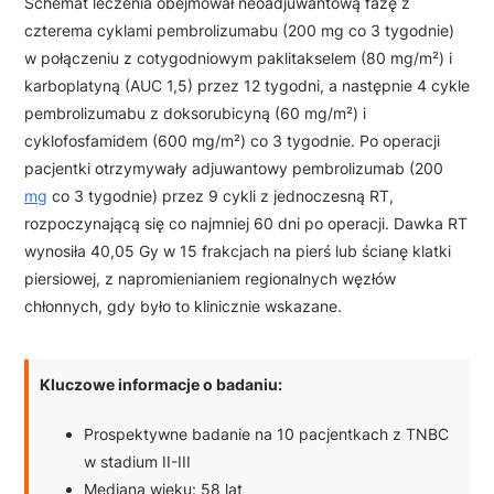
Schemat leczenia obejmował neoadjuwantową fazę z
czterema cyklami pembrolizumabu (200 mg co 3 tygodnie)
w połączeniu z cotygodniowym paklitakselem (80 mg/m²) i
karboplatyną (AUC 1,5) przez 12 tygodni, a następnie 4 cykle
pembrolizumabu z doksorubicyną (60 mg/m²) i
cyklofosfamidem (600 mg/m²) co 3 tygodnie. Po operacji
pacjentki otrzymywały adjuwantowy pembrolizumab (200
mg
co 3 tygodnie) przez 9 cykli z jednoczesną RT,
rozpoczynającą się co najmniej 60 dni po operacji. Dawka RT
wynosiła 40,05 Gy w 15 frakcjach na pierś lub ścianę klatki
piersiowej, z napromienianiem regionalnych węzłów
chłonnych, gdy było to klinicznie wskazane.
Kluczowe informacje o badaniu:
Prospektywne badanie na 10 pacjentkach z TNBC
w stadium II-III
Mediana wieku: 58 lat