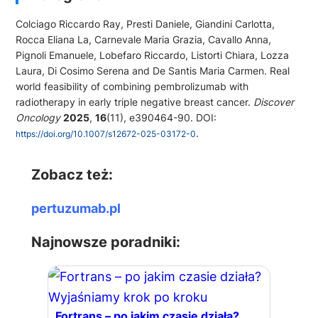
Colciago Riccardo Ray, Presti Daniele, Giandini Carlotta,
Rocca Eliana La, Carnevale Maria Grazia, Cavallo Anna,
Pignoli Emanuele, Lobefaro Riccardo, Listorti Chiara, Lozza
Laura, Di Cosimo Serena and De Santis Maria Carmen. Real
world feasibility of combining pembrolizumab with
radiotherapy in early triple negative breast cancer.
Discover
Oncology
2025
,
16
(11), e390464-90. DOI:
.
https://doi.org/10.1007/s12672-025-03172-0
Zobacz też:
pertuzumab.pl
Najnowsze poradniki:
Fortrans – po jakim czasie działa?