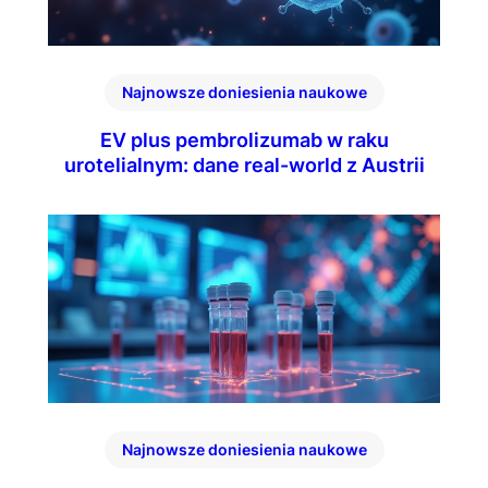
Najnowsze doniesienia naukowe
EV plus pembrolizumab w raku
urotelialnym: dane real-world z Austrii
Najnowsze doniesienia naukowe