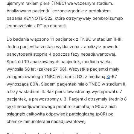
ujemnym rakiem piersi (TNBC) we wczesnym stadium.
Analizowano pacjentki leczone zgodnie z protokołem
badania KEYNOTE-522, które otrzymywały pembrolizumab
jednocześnie z RT po operacji.
Do badania włączono 11 pacjentek z TNBC w stadium II-III.
Jedna pacjentka została wykluczona z analizy z powodu
pancytopenii stopnia 4 podczas fazy neoadjuwantowej.
Spośród 10 analizowanych pacjentek, mediana wieku
wynosiła 58 lat (zakres 27-68). Wszystkie pacjentki miały
zdiagnozowanego TNBC w stopniu G3, z medianą
Ki
-67
wynoszącą 80%. Siedem pacjentek miało TNBC w stadium II,
a trzy w stadium III. Rak piersi lewostronny występował u 7
pacjentek, a prawostronny u 3. Pacjentki otrzymały średnio 8
cykli neoadjuwantowego pembrolizumabu, a 90% z nich
osiągnęło całkowitą odpowiedź patologiczną (pCR) po
chemio-immunoterapii neoadjuwantowej.