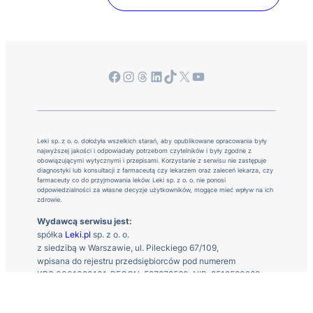
Facebook
Instagram
Threads
LinkedIn
TikTok
X
YouTube
Leki sp. z o. o. dołożyła wszelkich starań, aby opublikowane opracowania były
najwyższej jakości i odpowiadały potrzebom czytelników i były zgodne z
obowiązującymi wytycznymi i przepisami. Korzystanie z serwisu nie zastępuje
diagnostyki lub konsultacji z farmaceutą czy lekarzem oraz zaleceń lekarza, czy
farmaceuty co do przyjmowania leków. Leki sp. z o. o. nie ponosi
odpowiedzialności za własne decyzje użytkowników, mogące mieć wpływ na ich
zdrowie.
Wydawcą serwisu jest:
spółka
Leki.pl
sp. z o. o.
z siedzibą w Warszawie, ul. Pileckiego 67/109,
wpisana do rejestru przedsiębiorców pod numerem
KRS 0001090131, REGON: 527879560, NIP: 9512590268
Kontakt z nami