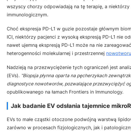
wszyscy chorzy odpowiadają na tę terapię, a niektórz
immunologicznym.
Choć ekspresja PD-L1 w guzie pozostaje głównym bioma
ICI, niektórzy pacjenci z wysoką ekspresją PD-L1 nie o
nawet ujemną ekspresją PD-L1 może na nie zareagować.
heterogenności molekularnej i przestrzennej
nowotwor
Nadzieją na przezwyciężenie tych ograniczeń jest an
(EVs).
“Biopsja płynna oparta na pęcherzykach zewnątrzk
diagnostyce nowotworów, pozwalające przezwyciężyć ogr
opublikowanego na łamach Frontiers in Immunology.
Jak badanie EV odsłania tajemnice mikro
EVs to małe cząstki otoczone podwójną warstwą lipido
zarówno w procesach fizjologicznych, jak i patologicz