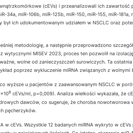
wnątrzkomórkowe (cEVs) i przeanalizowali ich zawartość
R-34a, miR-106b, miR-125b, miR-150, miR-155, miR-181a, 
 był ich udokumentowanym udziałem w NSCLC oraz poten
ześniej metodologię, a następnie przeprowadzono szczeg
 wytycznymi MISEV 2023, proces ten pozwolił na izolację
ważne, wolne od zanieczyszczeń surowiczych. Ta ostatnia 
przykład poprzez wykluczenie miRNA związanych z wolnymi b
cząco wyższe u pacjentów z zaawansowanym NSCLC w por
8
1×10
cEVs/ml, p=0,009). Analiza wielkości wykazała, że c
 zdrowych dawców, co sugeruje, że choroba nowotworowa 
ych pęcherzyków.
NA w cEVs. Wszystkie 12 badanych miRNA wykryto w cEVs 