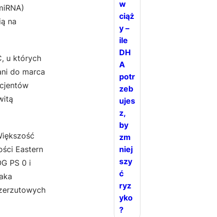
w
(miRNA)
ciąż
ią na
y –
ile
DH
 u których
A
ani do marca
potr
acjentów
zeb
witą
ujes
z,
by
Większość
zm
niej
ości Eastern
szy
G PS 0 i
ć
raka
ryz
rzerzutowych
yko
?