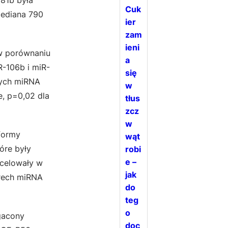
181b była
Cuk
mediana 790
ier
zam
ieni
w porównaniu
a
R-106b i miR-
się
tych miRNA
w
e, p=0,02 dla
tłus
zcz
w
formy
wąt
tóre były
robi
e –
 celowały w
jak
erech miRNA
do
teg
o
gacony
doc