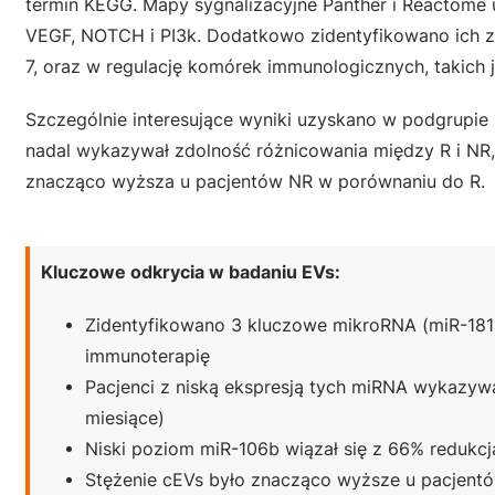
termin KEGG. Mapy sygnalizacyjne Panther i Reactome uj
VEGF, NOTCH i PI3k. Dodatkowo zidentyfikowano ich zaang
7, oraz w regulację komórek immunologicznych, takich 
Szczególnie interesujące wyniki uzyskano w podgrupie 
nadal wykazywał zdolność różnicowania między R i NR,
znacząco wyższa u pacjentów NR w porównaniu do R.
Kluczowe odkrycia w badaniu EVs:
Zidentyfikowano 3 kluczowe mikroRNA (miR-181b
immunoterapię
Pacjenci z niską ekspresją tych miRNA wykazywa
miesiące)
Niski poziom miR-106b wiązał się z 66% redukcj
Stężenie cEVs było znacząco wyższe u pacjen