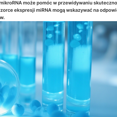
h mikroRNA może pomóc w przewidywaniu skuteczno
 wzorce ekspresji miRNA mogą wskazywać na odpowi
w.