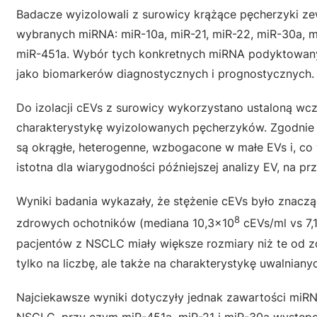
Badacze wyizolowali z surowicy krążące pęcherzyki ze
wybranych miRNA: miR-10a, miR-21, miR-22, miR-30a, mi
miR-451a. Wybór tych konkretnych miRNA podyktowany
jako biomarkerów diagnostycznych i prognostycznych.
Do izolacji cEVs z surowicy wykorzystano ustaloną wc
charakterystykę wyizolowanych pęcherzyków. Zgodnie z
są okrągłe, heterogenne, wzbogacone w małe EVs i, co 
istotna dla wiarygodności późniejszej analizy EV, na 
Wyniki badania wykazały, że stężenie cEVs było zna
8
zdrowych ochotników (mediana 10,3×10
cEVs/ml vs 7,
pacjentów z NSCLC miały większe rozmiary niż te od
tylko na liczbę, ale także na charakterystykę uwalnian
Najciekawsze wyniki dotyczyły jednak zawartości miR