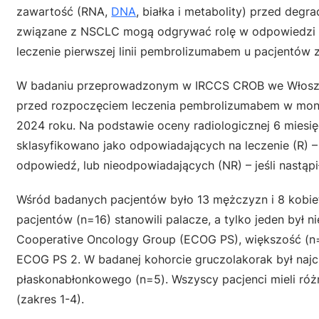
zawartość (RNA,
DNA
, białka i metabolity) przed deg
związane z NSCLC mogą odgrywać rolę w odpowiedzi n
leczenie pierwszej linii pembrolizumabem u pacjentów
W badaniu przeprowadzonym w IRCCS CROB we Włosze
przed rozpoczęciem leczenia pembrolizumabem w monot
2024 roku. Na podstawie oceny radiologicznej 6 miesię
sklasyfikowano jako odpowiadających na leczenie (R) – 
odpowiedź, lub nieodpowiadających (NR) – jeśli nastąpi
Wśród badanych pacjentów było 13 mężczyzn i 8 kobiet,
pacjentów (n=16) stanowili palacze, a tylko jeden był n
Cooperative Oncology Group (ECOG PS), większość (n=
ECOG PS 2. W badanej kohorcie gruczolakorak był naj
płaskonabłonkowego (n=5). Wszyscy pacjenci mieli ró
(zakres 1-4).